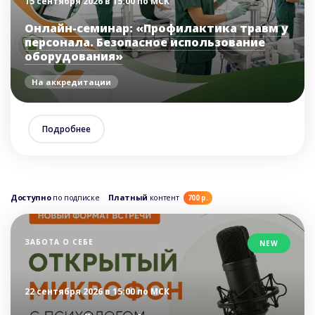
15 сентября 2026 в 15:00 по МСК
Онлайн-семинар: «Профилактика травм у
персонала. Безопасное использование
оборудования»
На аккредитации
Подробнее
Доступно
по подписке
Платный
контент
700 р.
ЗАБОТА О СЕБЕ
NEW
22 сентября 2026 в 15:00 по МСК