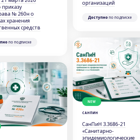
 21 марта 2026
организаций
о приказу
ава № 260н о
Доступно
по подписке
ах хранения
твенных средств
пно
по подписке
NEW
САНПИН
СанПиН 3.3686-21
«Санитарно-
эпидемиологические
Ы