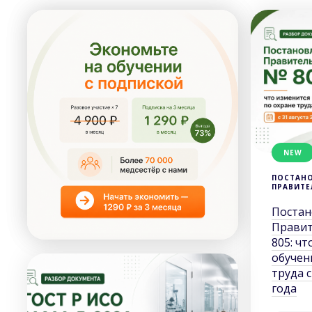
NEW
ПОСТАН
ПРАВИТЕ
Постан
Правит
805: чт
обучен
труда с
года