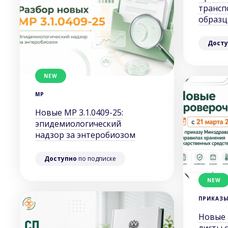
транс
образц
Досту
NEW
МР
Новые МР 3.1.0409-25:
эпидемиологический
надзор за энтеробиозом
Доступно
по подписке
NEW
ПРИКАЗ
Новые