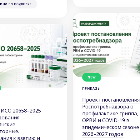
пно
по подписке
NEW
ПРИКАЗЫ
Проект постановления
Роспотребнадзора о
 ИСО 20658–2025
профилактике гриппа,
дования
ОРВИ и COVID-19 в
инские
эпидемическом сезоне
торные.
2026–2027 годов
ания к взятию и