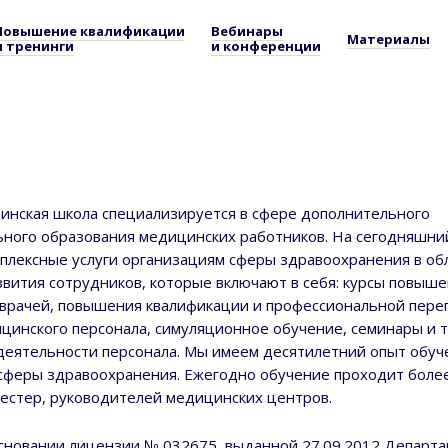
Повышение квалификации
Вебинары
Материалы
и тренинги
и конференции
нская школа специализируется в сфере дополнительного
ного образования медицинских работников. На сегодняшни
плексные услуги организациям сферы здравоохранения в об
звития сотрудников, которые включают в себя: курсы повыш
врачей, повышения квалификации и профессиональной пере
цинского персонала, симуляционное обучение, семинары и т
деятельности персонала. Мы имеем десятилетний опыт обуч
сферы здравоохранения. Ежегодно обучение проходит более
естер, руководителей медицинских центров.
основании
лицензии № 032675
, выданной 27.09.2012 Департ