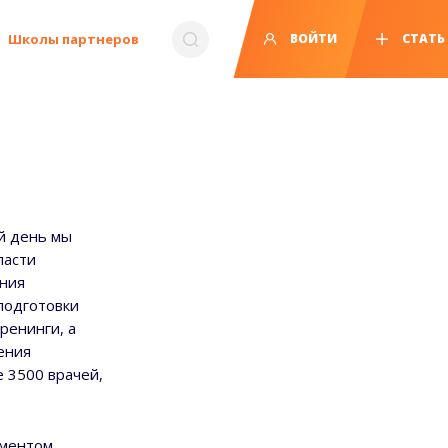
Школы партнеров
ВОЙТИ
СТАТЬ
й день мы
ласти
ения
подготовки
ренинги, а
ения
 3500 врачей,
аментом