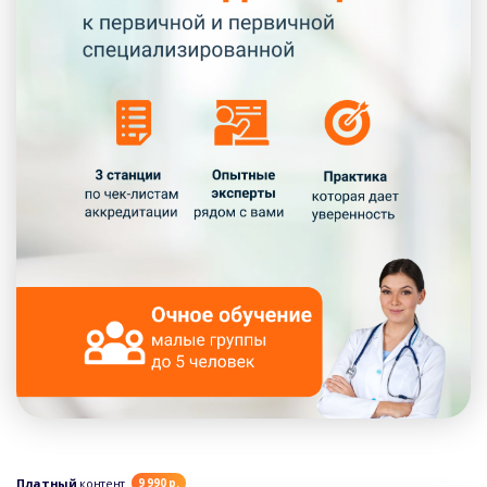
Платный
контент
9 990 р.