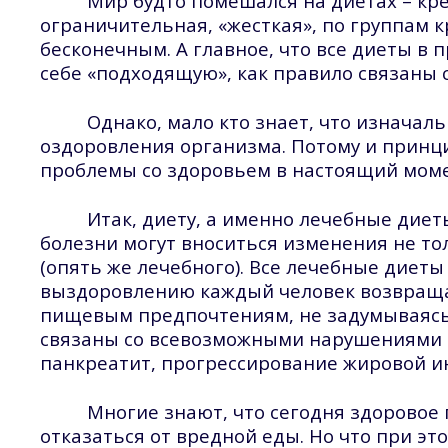
Мир будто помешался на диетах – кр
ограничительная, «жесткая», по группам к
бесконечным. А главное, что все диеты в
себе «подходящую», как правило связаны с
Однако, мало кто знает, что изначал
оздоровления организма. Потому и принц
проблемы со здоровьем в настоящий моме
Итак, диету, а именно лечебные диет
болезни могут вноситься изменения не то
(опять же лечебного). Все лечебные диет
выздоровлению каждый человек возвращае
пищевым предпочтениям, не задумываясь о
связаны со всевозможными нарушениями в
панкреатит, прогрессирование жировой 
Многие знают, что сегодня здоровое 
отказаться от вредной еды. Но что при эт