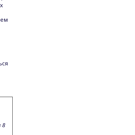
х
чем
ься
 8