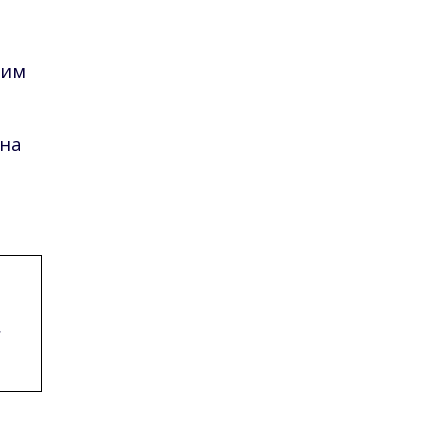
дим
 на
с