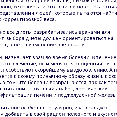
емлевская, оздоровительная, низкокалорийная
рови, кето-диета и этот список может оказатьс
 представлении людей, которые пытаются найт
 корректировкой веса.
ьно все диеты разрабатывались врачами для
ип выбора диеты должен ориентироваться на
нт, а не на изменение внешности.
ы, назначает врач во время болезни. В течение
лько в лечение, но и меняться концепция пита
ы способствуют скорейшему выздоровлению. А 
тся к своему привычному образу жизни, к св
 том, что болезни возвращаются, так как тес
 питании – сахарный диабет, хронический
инфильтрации печени и поджелудочной железы
питание особенно популярно, и что следует
ом добавить в свой рацион полезного и вкусног