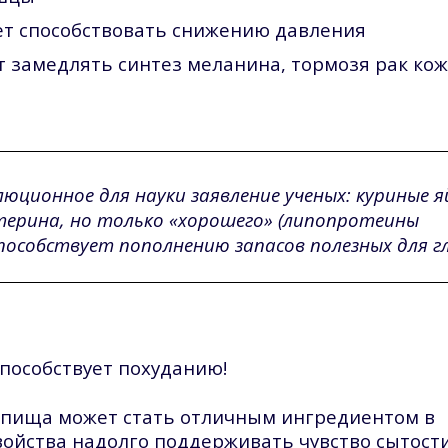
ет способствовать снижению давления
т замедлять синтез меланина, тормозя рак ко
люционное для науки заявление ученых: куриные 
рина, но только «хорошего» (липопротеины
пособствует пополнению запасов полезных для г
способствует похуданию!
 пища может стать отличным ингредиентом в
войства надолго поддерживать чувство сытости