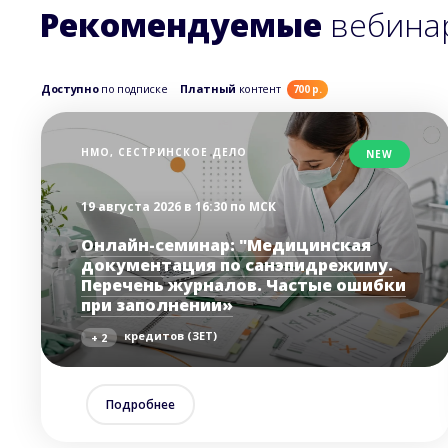
Рекомендуемые
вебина
Доступно
по подписке
Платный
контент
700 р.
НМО, СЕСТРИНСКОЕ ДЕЛО
NEW
19 августа 2026 в 16:30 по МСК
Онлайн-семинар: "Медицинская
документация по санэпидрежиму.
Перечень журналов. Частые ошибки
при заполнении»
кредитов (ЗЕТ)
+ 2
Подробнее