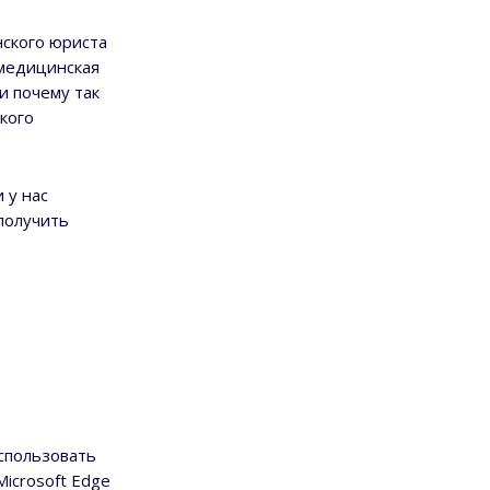
ского юриста
 медицинская
и почему так
кого
 у нас
получить
спользовать
icrosoft Edge