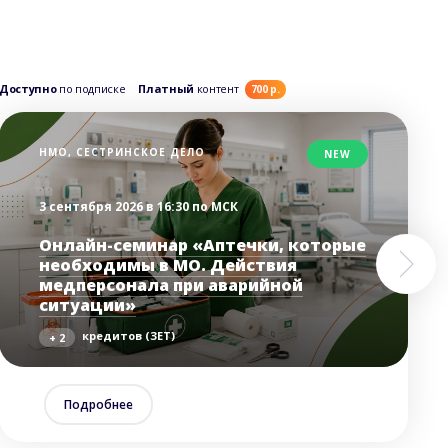
Доступно
по подписке
Платный
контент
Дос
700 р.
НМО, СЕСТРИНСКОЕ ДЕЛО
NEW
3 сентября 2026 в 16:30 по МСК
Онлайн-семинар «Аптечки, которые
необходимы в МО. Действия
медперсонала при аварийной
ситуации»
кредитов (ЗЕТ)
+ 2
Подробнее