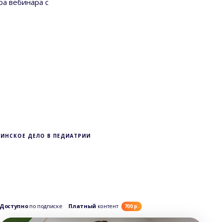
ра вебинара с
РИНСКОЕ ДЕЛО В ПЕДИАТРИИ
Доступно
по подписке
Платный
контент
Дос
700 р.