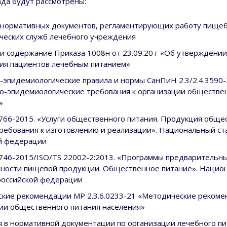
ада будут рассмотрены:
нормативных документов, регламентирующих работу пищеб
ческих служб лечебного учреждения
 и содержание Приказа 1008н от 23.09.20 г «Об утверждении
ия пациентов лечебным питанием»
-эпидемиологические правила и нормы СанПиН 2.3/2.4.3590-
о-эпидемиологические требования к организации обществе
»
766-2015. «Услуги общественного питания. Продукция обще
Требования к изготовлению и реализации». Национальный ст
й федерации
746-2015/ISO/TS 22002-2:2013. «Программы предварительн
сности пищевой продукции. Общественное питание». Нацио
российской федерации
кие рекомендации МР 2.3.6.0233-21 «Методические рекоме
ии общественного питания населения»
 в нормативной документации по организации лечебного пи