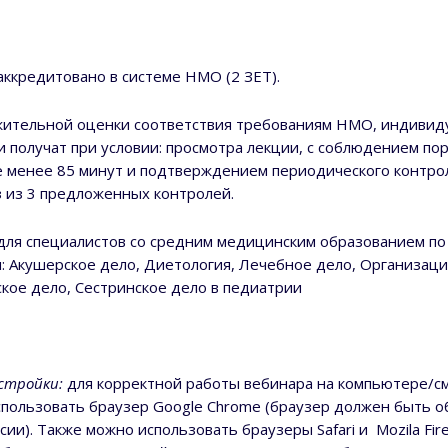
ккредитовано в системе НМО (2 ЗЕТ).
жительной оценки соответствия требованиям НМО, индивид
 получат при условии: просмотра лекции, с соблюдением по
е менее 85 минут и подтверждением периодического контро
з из 3 предложенных контролей.
ля специалистов со средним медицинским образованием по
: Акушерское дело, Диетология, Лечебное дело, Организаци
ское дело, Сестринское дело в педиатрии
астройки:
для корректной работы вебинара на компьютере/с
спользовать браузер Google Chrome (браузер должен быть о
ии). Также можно использовать браузеры Safari и Mozila Fir