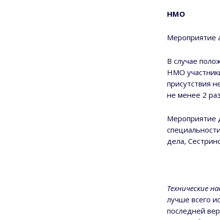
НМО
Мероприятие а
В случае поло
НМО участники
присутствия н
не менее 2 ра
Мероприятие д
специальности
дела, Сестрин
Технические н
лучше всего и
последней верс