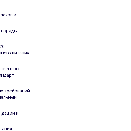
локов и
 порядка
20
нного питания
ственного
андарт
ых требований
нальный
ндации к
тания