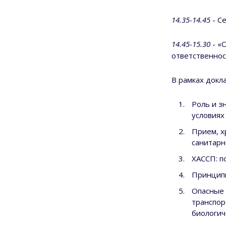
14.35-14.45
- Се
14.45-15.30
- «
ответственнос
В рамках докл
Роль и з
условиях
Прием, х
санитарн
ХАССП: п
Принципы
Опасные 
транспор
биологич