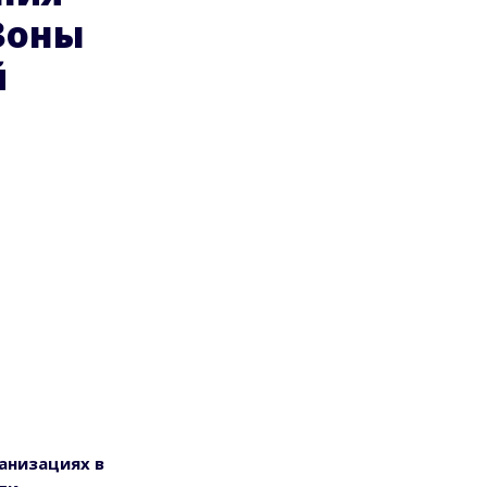
Зоны
й
анизациях в