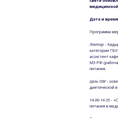
свете обнов
медицинской
Дата и время
Программа ме
Лектор
- Кады
категории ГБУ
ассистент каф
МЗ РФ (рабоча
питания.
Цель ОМ
- осв
диетической в
14.00-14.35
- «
питания в мед