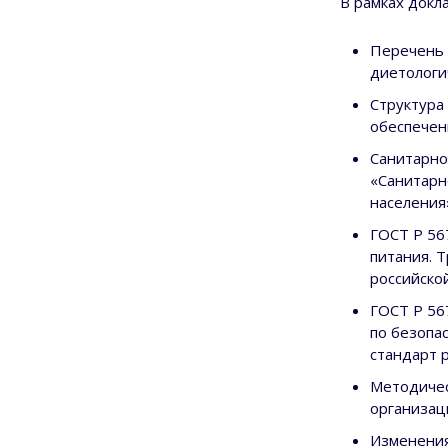
В рамках докл
Перечень 
диетологи
Структура
обеспечен
Санитарно
«Санитарн
населения
ГОСТ Р 56
питания. 
российско
ГОСТ Р 56
по безопа
стандарт 
Методичес
организац
Изменения