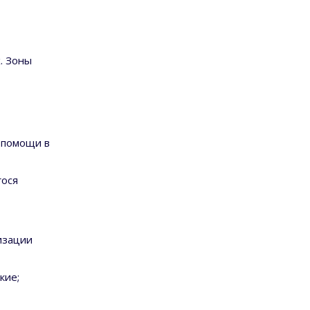
. Зоны
 помощи в
гося
изации
кие;