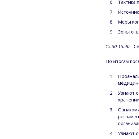
Тактика 
Источник
Меры кон
Зоны отв
15.30-15.40
- Се
По итогам пос
Проанали
медицинс
Узнают о
хранении
Ознакомя
регламен
организ
Узнают о