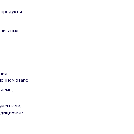
 продукты
 питания
ния
менном этапе
риеме,
ументами,
едицинских