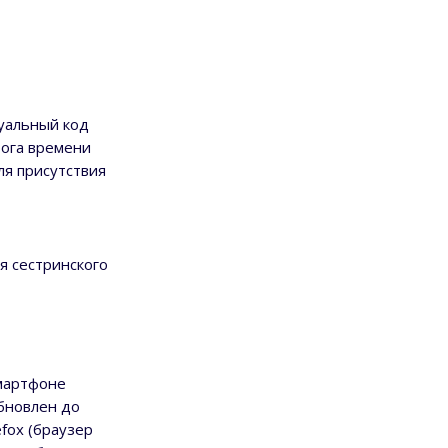
уальный код
рога времени
ля присутствия
я сестринского
мартфоне
бновлен до
efox (браузер