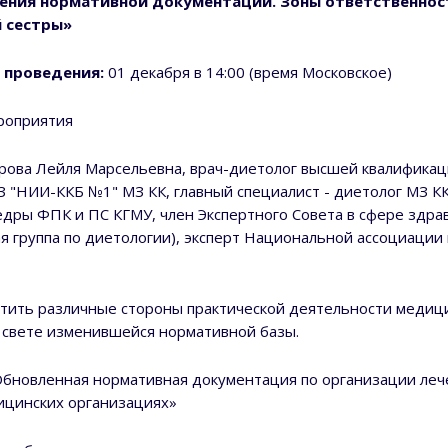
ления нормативной документации. Зоны ответственнос
 сестры»
 проведения:
01 декабря в 14:00 (время Московское)
роприятия
рова Лейля Марсельевна, врач-диетолог высшей квалифика
З "НИИ-ККБ №1" МЗ КК, главный специалист - диетолог МЗ К
едры ФПК и ПС КГМУ, член Экспертного Совета в сфере здр
я группа по диетологии), эксперт Национальной ассоциации
етить различные стороны практической деятельности медиц
 свете изменившейся нормативной базы.
Обновленная нормативная документация по организации леч
ицинских организациях»