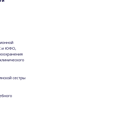
ти
ционной
К и ЮФО,
авоохранения
 клинического
инской сестры
ебного