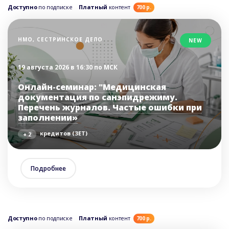
Доступно
по подписке
Платный
контент
700 р.
НМО, СЕСТРИНСКОЕ ДЕЛО
NEW
19 августа 2026 в 16:30 по МСК
Онлайн-семинар: "Медицинская
документация по санэпидрежиму.
Перечень журналов. Частые ошибки при
заполнении»
кредитов (ЗЕТ)
+ 2
Подробнее
Доступно
по подписке
Платный
контент
700 р.