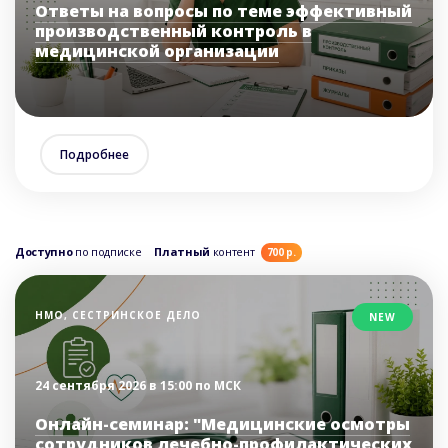
Ответы на вопросы по теме эффективный
производственный контроль в
медицинской организации
Подробнее
Доступно
по подписке
Платный
контент
700 р.
НМО, СЕСТРИНСКОЕ ДЕЛО
NEW
24 сентября 2026 в 15:00 по МСК
Онлайн-семинар: "Медицинские осмотры
сотрудников лечебно-профилактических