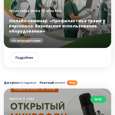
15 сентября 2026 в 15:00 по МСК
Онлайн-семинар: «Профилактика травм у
персонала. Безопасное использование
оборудования»
На аккредитации
Подробнее
Доступно
по подписке
Платный
контент
700 р.
ЗАБОТА О СЕБЕ
NEW