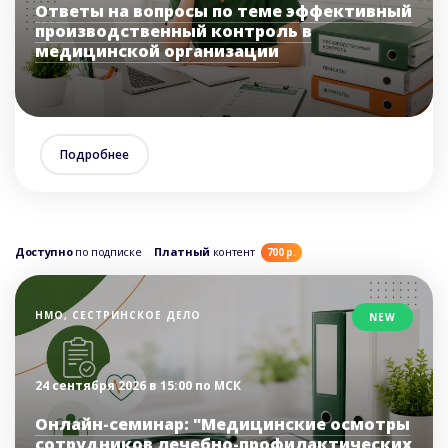
Ответы на вопросы по теме эффективный
производственный контроль в
медицинской организации
Подробнее
Доступно
по подписке
Платный
контент
700 р.
НМО, СЕСТРИНСКОЕ ДЕЛО
NEW
24 сентября 2026 в 15:00 по МСК
Онлайн-семинар: "Медицинские осмотры
сотрудников лечебно-профилактических