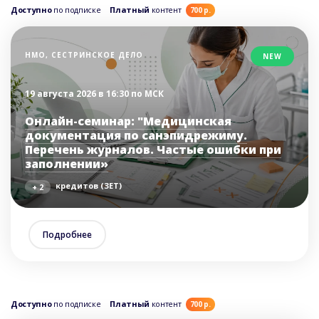
Доступно
по подписке
Платный
контент
700 р.
НМО, СЕСТРИНСКОЕ ДЕЛО
NEW
19 августа 2026 в 16:30 по МСК
Онлайн-семинар: "Медицинская
документация по санэпидрежиму.
Перечень журналов. Частые ошибки при
заполнении»
кредитов (ЗЕТ)
+ 2
Подробнее
Доступно
по подписке
Платный
контент
700 р.