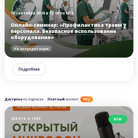
15 сентября 2026 в 15:00 по МСК
Онлайн-семинар: «Профилактика травм у
персонала. Безопасное использование
оборудования»
На аккредитации
Подробнее
Доступно
по подписке
Платный
контент
700 р.
ЗАБОТА О СЕБЕ
NEW