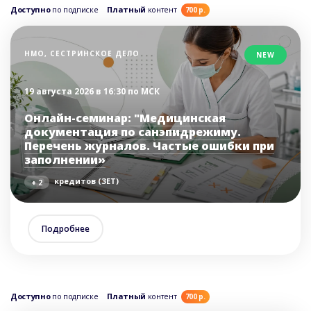
Доступно
по подписке
Платный
контент
700 р.
НМО, СЕСТРИНСКОЕ ДЕЛО
NEW
19 августа 2026 в 16:30 по МСК
Онлайн-семинар: "Медицинская
документация по санэпидрежиму.
Перечень журналов. Частые ошибки при
заполнении»
кредитов (ЗЕТ)
+ 2
Подробнее
Доступно
по подписке
Платный
контент
700 р.