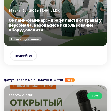
15 сентября 2026 в 15:00 по МСК
Онлайн-семинар: «Профилактика травм у
персонала. Безопасное использование
оборудования»
На аккредитации
Подробнее
Доступно
по подписке
Платный
контент
700 р.
ЗАБОТА О СЕБЕ
NEW