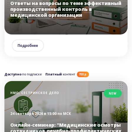
Ответы на вопросы по теме эффективный
производственный контроль в
медицинской организации
Подробнее
Доступно
по подписке
Платный
контент
700 р.
НМО, СЕСТРИНСКОЕ ДЕЛО
NEW
24 сентября 2026 в 15:00 по МСК
Онлайн-семинар: "Медицинские осмотры
сотрудников лечебно-профилактических